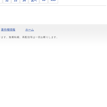
32
33
34
次へ
>>
>>>
著作権情報
ホーム
おります。無断転載、再配信等は一切お断りします。