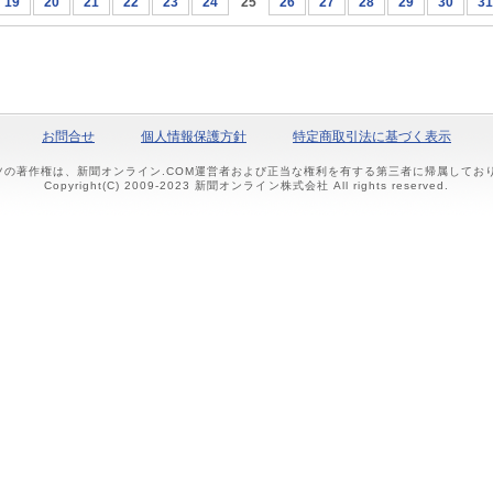
19
20
21
22
23
24
25
26
27
28
29
30
31
お問合せ
個人情報保護方針
特定商取引法に基づく表示
ツの著作権は、新聞オンライン.COM運営者および正当な権利を有する第三者に帰属して
Copyright(C) 2009-2023 新聞オンライン株式会社 All rights reserved.