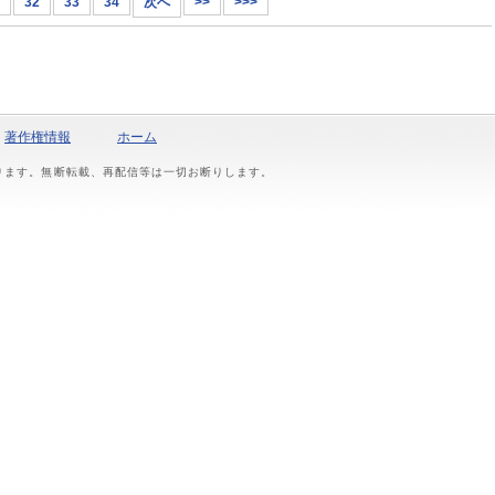
32
33
34
次へ
>>
>>>
著作権情報
ホーム
おります。無断転載、再配信等は一切お断りします。