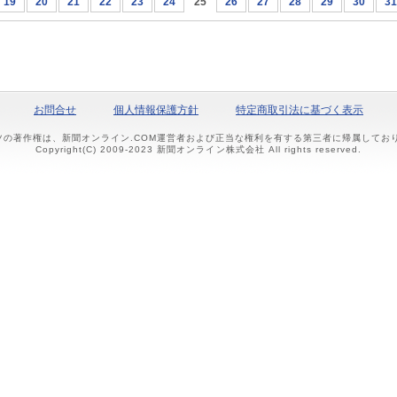
19
20
21
22
23
24
25
26
27
28
29
30
31
お問合せ
個人情報保護方針
特定商取引法に基づく表示
ツの著作権は、新聞オンライン.COM運営者および正当な権利を有する第三者に帰属して
Copyright(C) 2009-2023 新聞オンライン株式会社 All rights reserved.