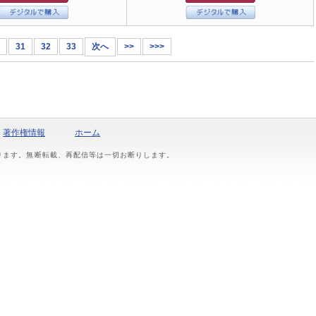
31
32
33
次へ
>>
>>>
著作権情報
ホーム
おります。無断転載、再配信等は一切お断りします。