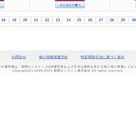
18
19
20
21
22
23
24
25
26
27
28
29
30
お問合せ
個人情報保護方針
特定商取引法に基づく表示
ツの著作権は、新聞オンライン.COM運営者および正当な権利を有する第三者に帰属して
Copyright(C) 2009-2023 新聞オンライン株式会社 All rights reserved.