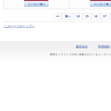
<<
前へ
14
15
16
17
↑このページのトップへ
運営会社
利用規約
新聞オンライン.COMに掲載されているコンテン