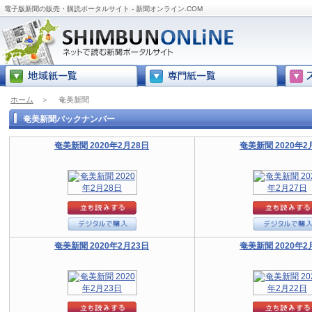
電子版新聞の販売・購読ポータルサイト - 新聞オンライン.COM
ホーム
＞
奄美新聞
奄美新聞バックナンバー
奄美新聞 2020年2月28日
奄美新聞 2020年2
奄美新聞 2020年2月23日
奄美新聞 2020年2