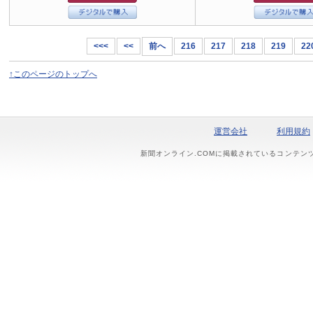
<<<
<<
前へ
216
217
218
219
22
↑このページのトップへ
運営会社
利用規約
新聞オンライン.COMに掲載されているコンテン