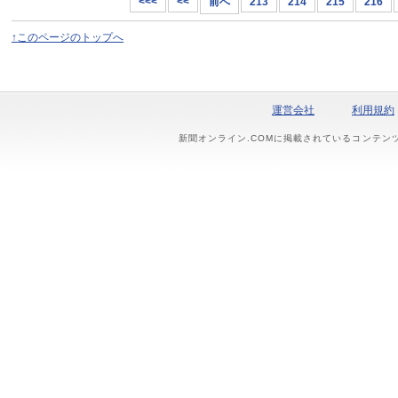
<<<
<<
前へ
213
214
215
216
↑このページのトップへ
運営会社
利用規約
新聞オンライン.COMに掲載されているコンテン