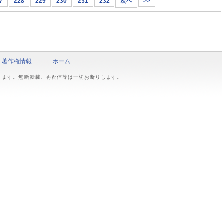
7
228
229
230
231
232
次へ
>>
著作権情報
ホーム
おります。無断転載、再配信等は一切お断りします。