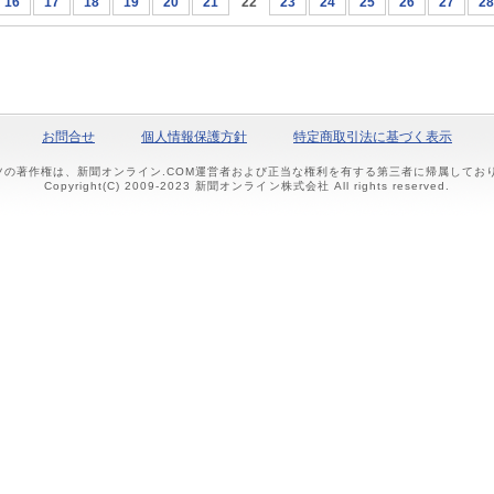
16
17
18
19
20
21
22
23
24
25
26
27
28
お問合せ
個人情報保護方針
特定商取引法に基づく表示
ツの著作権は、新聞オンライン.COM運営者および正当な権利を有する第三者に帰属して
Copyright(C) 2009-2023 新聞オンライン株式会社 All rights reserved.