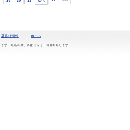
29
30
31
次へ
>>
>>>
著作権情報
ホーム
おります。無断転載、再配信等は一切お断りします。