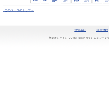
<<<
<<
前へ
204
205
206
207
20
↑このページのトップへ
運営会社
利用規約
新聞オンライン.COMに掲載されているコンテン