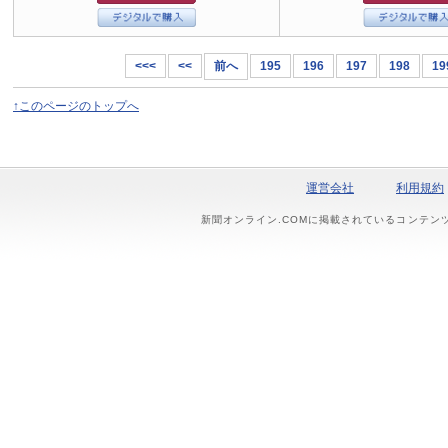
<<<
<<
前へ
195
196
197
198
19
↑このページのトップへ
運営会社
利用規約
新聞オンライン.COMに掲載されているコンテン