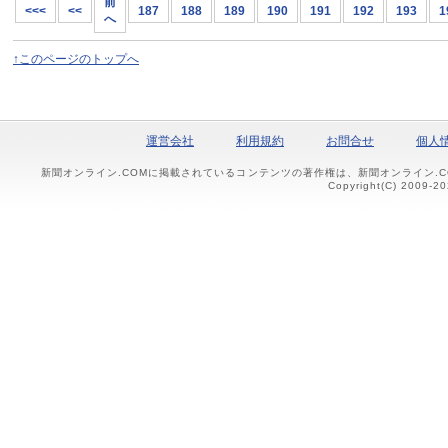
前
<<<
<<
187
188
189
190
191
192
193
1
へ
↑このページのトップへ
運営会社
利用規約
お問合せ
個人
新聞オンライン.COMに掲載されているコンテンツの著作権は、新聞オンライン.
Copyright(C) 2009