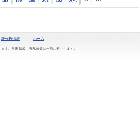
198
199
200
201
202
次へ
>>
>>>
著作権情報
ホーム
おります。無断転載、再配信等は一切お断りします。