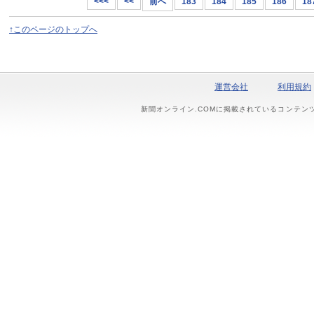
<<<
<<
前へ
183
184
185
186
18
↑このページのトップへ
運営会社
利用規約
新聞オンライン.COMに掲載されているコンテン