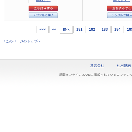
<<<
<<
前へ
181
182
183
184
18
↑このページのトップへ
運営会社
利用規約
新聞オンライン.COMに掲載されているコンテン