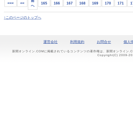
前
<<<
<<
165
166
167
168
169
170
171
1
へ
↑このページのトップへ
運営会社
利用規約
お問合せ
個人
新聞オンライン.COMに掲載されているコンテンツの著作権は、新聞オンライン.
Copyright(C) 2009