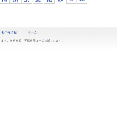
178
179
180
181
182
次へ
>>
>>>
著作権情報
ホーム
おります。無断転載、再配信等は一切お断りします。