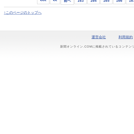
<<<
<<
前へ
163
164
165
166
16
↑このページのトップへ
運営会社
利用規約
新聞オンライン.COMに掲載されているコンテン