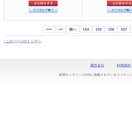
<<<
<<
前へ
154
155
156
157
↑このページのトップへ
運営会社
利用規約
新聞オンライン.COMに掲載されているコンテン