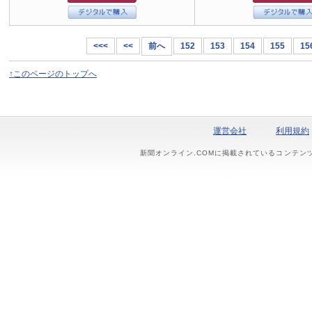
<<<
<<
前へ
152
153
154
155
15
↑このページのトップへ
運営会社
利用規約
新聞オンライン.COMに掲載されているコンテン