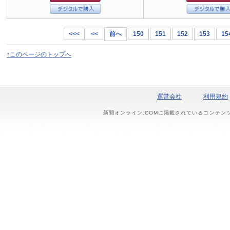
<<<
<<
前へ
150
151
152
153
15
↑このページのトップへ
運営会社
利用規約
新聞オンライン.COMに掲載されているコンテン