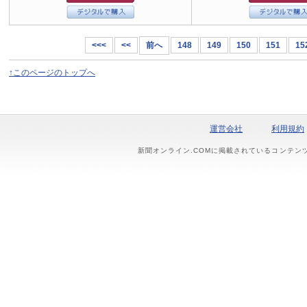
<<<
<<
前へ
148
149
150
151
15
↑このページのトップへ
運営会社
利用規約
新聞オンライン.COMに掲載されているコンテン