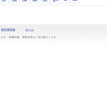
157
158
159
160
161
次へ
>>
>>>
著作権情報
ホーム
おります。無断転載、再配信等は一切お断りします。