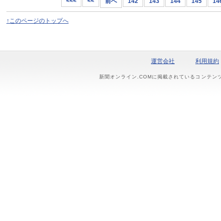
<<<
<<
前へ
142
143
144
145
14
↑このページのトップへ
運営会社
利用規約
新聞オンライン.COMに掲載されているコンテン