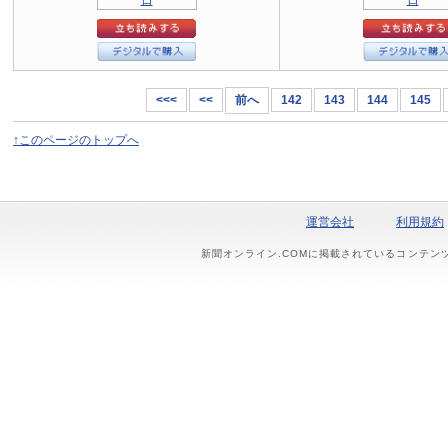
<<<
<<
前へ
142
143
144
145
↑このページのトップへ
運営会社
利用規約
新聞オンライン.COMに掲載されているコンテン