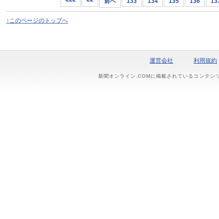
<<<
<<
前へ
133
134
135
136
13
↑このページのトップへ
運営会社
利用規約
新聞オンライン.COMに掲載されているコンテン