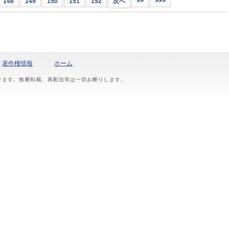
148
149
150
151
152
次へ
>>
>>>
著作権情報
ホーム
おります。無断転載、再配信等は一切お断りします。