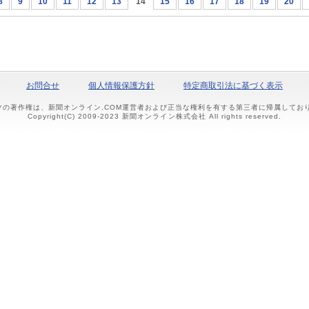
8
9
10
11
12
13
14
15
16
17
18
19
20
お問合せ
個人情報保護方針
特定商取引法に基づく表示
ツの著作権は、新聞オンライン.COM運営者および正当な権利を有する第三者に帰属して
Copyright(C) 2009-2023 新聞オンライン株式会社 All rights reserved.