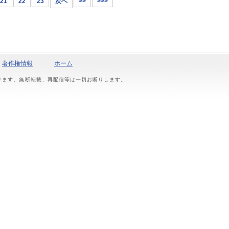
21
22
23
次へ
>>
>>>
著作権情報
ホーム
おります。無断転載、再配信等は一切お断りします。