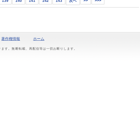
139
140
141
142
143
次へ
>>
>>>
著作権情報
ホーム
おります。無断転載、再配信等は一切お断りします。