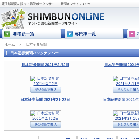
電子版新聞の販売・購読ポータルサイト - 新聞オンライン.COM
ホーム
＞
日本証券新聞
日本証券新聞バックナンバー
日本証券新聞 2021年3月2日
日本証券新聞 2021
日本証券新聞 2021年2月22日
日本証券新聞 2021年