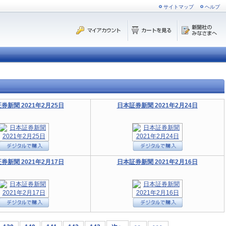
サイトマップ
ヘルプ
券新聞 2021年2月25日
日本証券新聞 2021年2月24日
券新聞 2021年2月17日
日本証券新聞 2021年2月16日