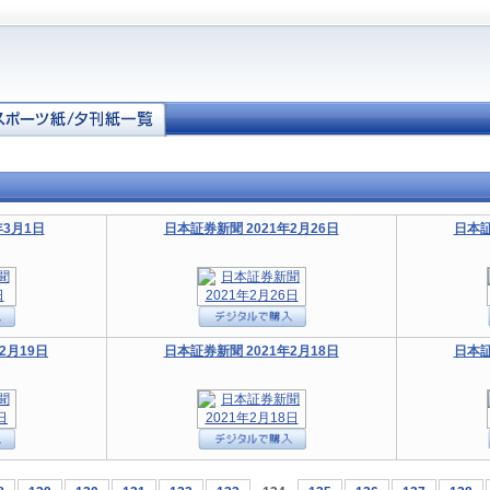
年3月1日
日本証券新聞 2021年2月26日
日本証
2月19日
日本証券新聞 2021年2月18日
日本証