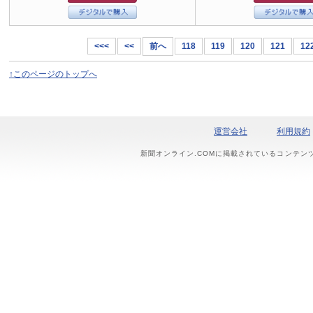
<<<
<<
前へ
118
119
120
121
12
↑このページのトップへ
運営会社
利用規約
新聞オンライン.COMに掲載されているコンテン