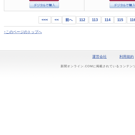
<<<
<<
前へ
112
113
114
115
11
↑このページのトップへ
運営会社
利用規約
新聞オンライン.COMに掲載されているコンテン