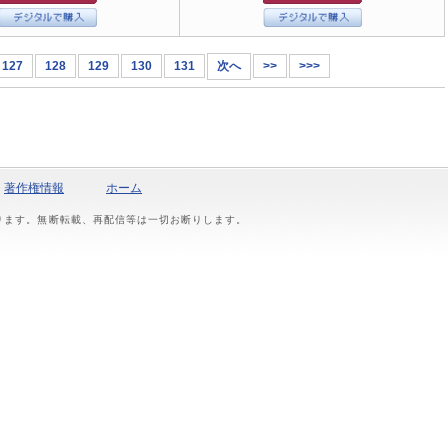
127
128
129
130
131
次へ
>>
>>>
著作権情報
ホーム
おります。無断転載、再配信等は一切お断りします。