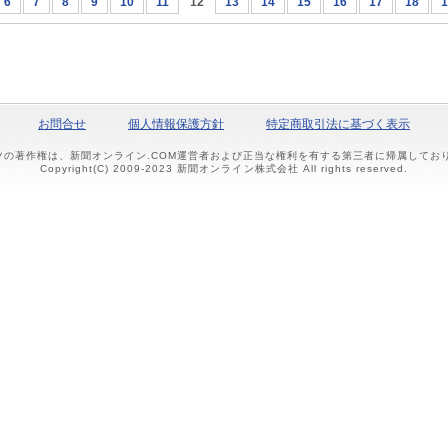
6
7
8
9
10
11
12
13
14
15
16
17
18
1
お問合せ
個人情報保護方針
特定商取引法に基づく表示
ツの著作権は、新聞オンライン.COM運営者および正当な権利を有する第三者に帰属して
Copyright(C) 2009-2023 新聞オンライン株式会社 All rights reserved.