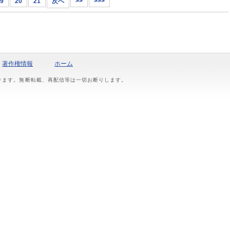
9
20
21
次へ
>>
>>>
著作権情報
ホーム
おります。無断転載、再配信等は一切お断りします。