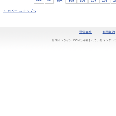
<<<
<<
前へ
105
106
107
108
1
↑このページのトップへ
運営会社
利用規約
新聞オンライン.COMに掲載されているコンテン