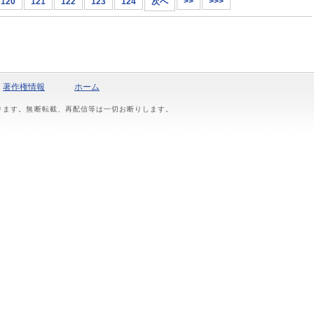
120
121
122
123
124
次へ
>>
>>>
著作権情報
ホーム
おります。無断転載、再配信等は一切お断りします。