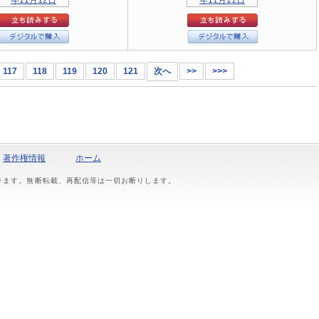
117
118
119
120
121
次へ
>>
>>>
著作権情報
ホーム
おります。無断転載、再配信等は一切お断りします。