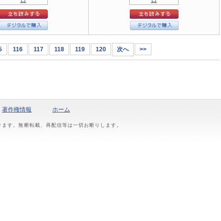
5
116
117
118
119
120
次へ
>>
著作権情報
ホーム
おります。無断転載、再配信等は一切お断りします。