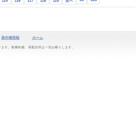
115
116
117
118
119
次へ
>>
>>>
著作権情報
ホーム
おります。無断転載、再配信等は一切お断りします。