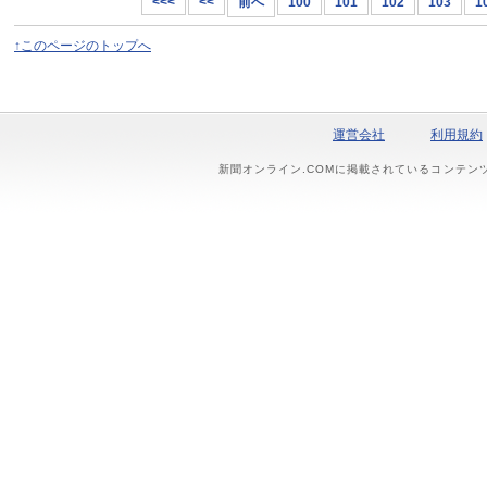
<<<
<<
前へ
100
101
102
103
1
↑このページのトップへ
運営会社
利用規約
新聞オンライン.COMに掲載されているコンテン