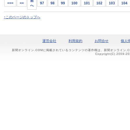
前
<<<
<<
97
98
99
100
101
102
103
104
へ
↑このページのトップへ
運営会社
利用規約
お問合せ
個人
新聞オンライン.COMに掲載されているコンテンツの著作権は、新聞オンライン.
Copyright(C) 2009