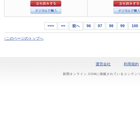
<<<
<<
前へ
96
97
98
99
100
↑このページのトップへ
運営会社
利用規約
新聞オンライン.COMに掲載されているコンテン