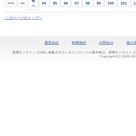
前
<<<
<<
94
95
96
97
98
99
100
101
1
へ
↑このページのトップへ
運営会社
利用規約
お問合せ
個人
新聞オンライン.COMに掲載されているコンテンツの著作権は、新聞オンライン.
Copyright(C) 2009