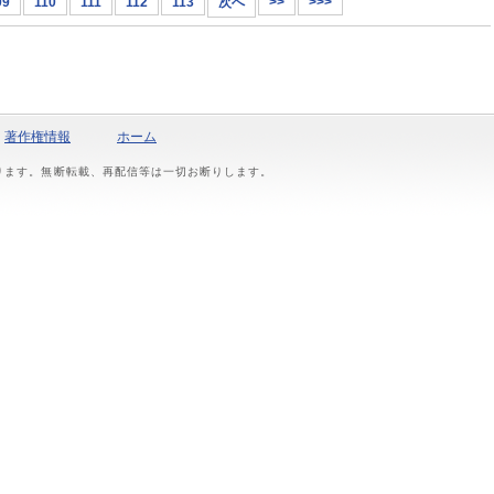
09
110
111
112
113
次へ
>>
>>>
著作権情報
ホーム
おります。無断転載、再配信等は一切お断りします。