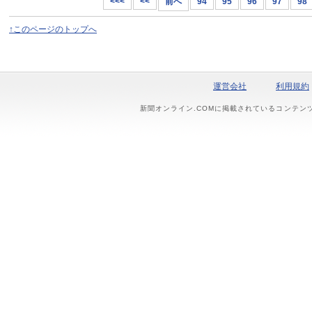
<<<
<<
前へ
94
95
96
97
98
↑このページのトップへ
運営会社
利用規約
新聞オンライン.COMに掲載されているコンテン