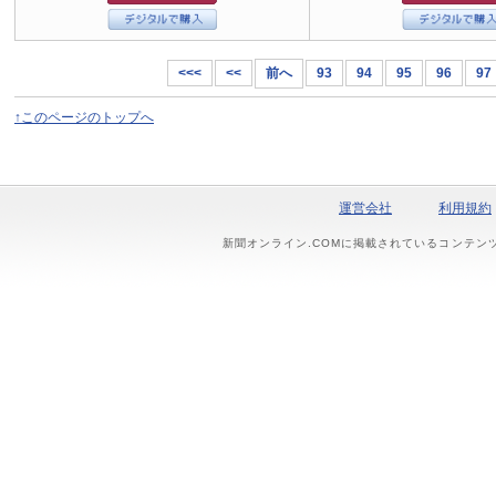
<<<
<<
前へ
93
94
95
96
97
↑このページのトップへ
運営会社
利用規約
新聞オンライン.COMに掲載されているコンテン