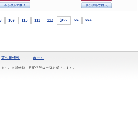
8
109
110
111
112
次へ
>>
>>>
著作権情報
ホーム
おります。無断転載、再配信等は一切お断りします。