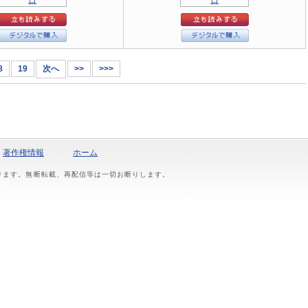
8
19
次へ
>>
>>>
著作権情報
ホーム
おります。無断転載、再配信等は一切お断りします。