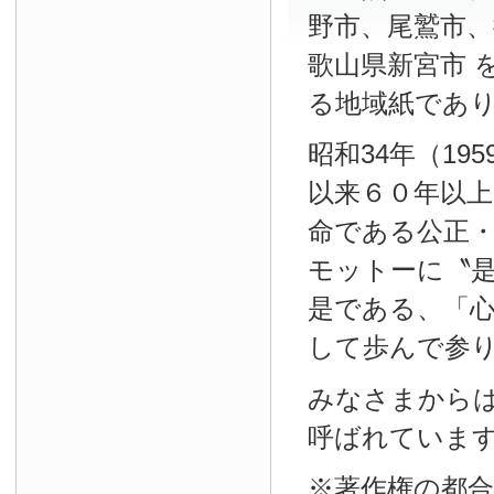
野市、尾鷲市、
歌山県新宮市 
る地域紙であ
昭和34年（19
以来６０年以
命である公正
モットーに〝
是である、「
して歩んで参
みなさまから
呼ばれていま
※著作権の都