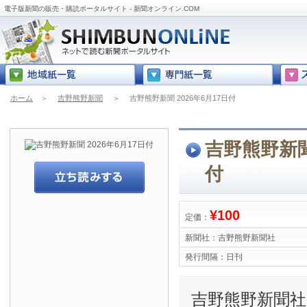
電子版新聞の販売・購読ポータルサイト - 新聞オンライン.COM
ホーム
＞
吉野熊野新聞
＞
吉野熊野新聞 2026年6月17日付
吉野熊野新聞 
付
¥100
定価：
新聞社：
吉野熊野新聞社
発行間隔：
日刊
吉野熊野新聞社