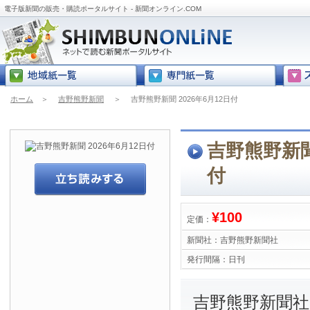
電子版新聞の販売・購読ポータルサイト - 新聞オンライン.COM
ホーム
＞
吉野熊野新聞
＞
吉野熊野新聞 2026年6月12日付
吉野熊野新聞 
付
¥100
定価：
新聞社：
吉野熊野新聞社
発行間隔：
日刊
吉野熊野新聞社