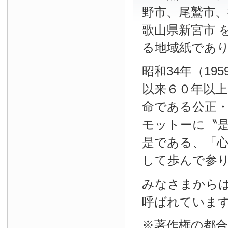
野市、尾鷲市、
歌山県新宮市 
る地域紙であ
昭和34年（19
以来６０年以
命である公正
モットーに〝
是である、「
して歩んで参
みなさまから
呼ばれていま
※著作権の都