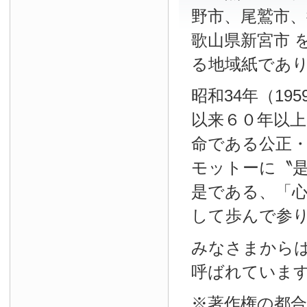
野市、尾鷲市、
歌山県新宮市 
る地域紙であ
昭和34年（19
以来６０年以
命である公正
モットーに〝
是である、「
して歩んで参
みなさまから
呼ばれていま
※著作権の都