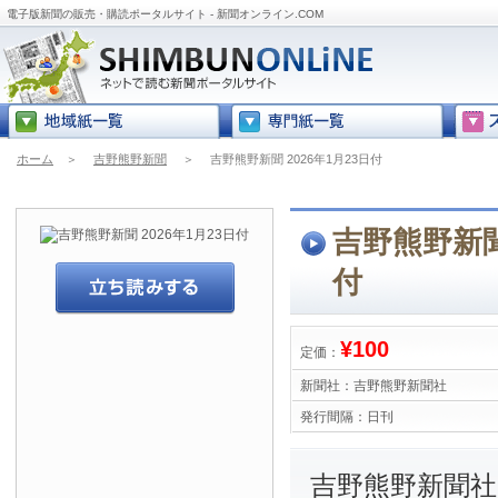
電子版新聞の販売・購読ポータルサイト - 新聞オンライン.COM
ホーム
＞
吉野熊野新聞
＞
吉野熊野新聞 2026年1月23日付
吉野熊野新聞 
付
¥100
定価：
新聞社：
吉野熊野新聞社
発行間隔：
日刊
吉野熊野新聞社