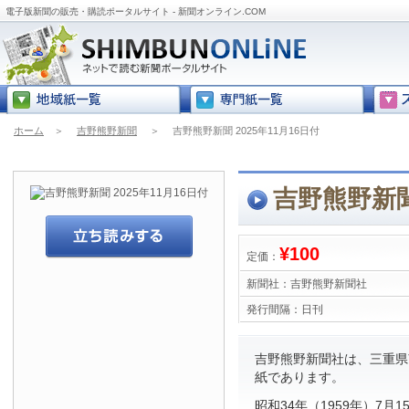
電子版新聞の販売・購読ポータルサイト - 新聞オンライン.COM
ホーム
＞
吉野熊野新聞
＞
吉野熊野新聞 2025年11月16日付
吉野熊野新聞 
¥100
定価：
新聞社：
吉野熊野新聞社
発行間隔：
日刊
吉野熊野新聞社は、三重県
紙であります。
昭和34年（1959年）7