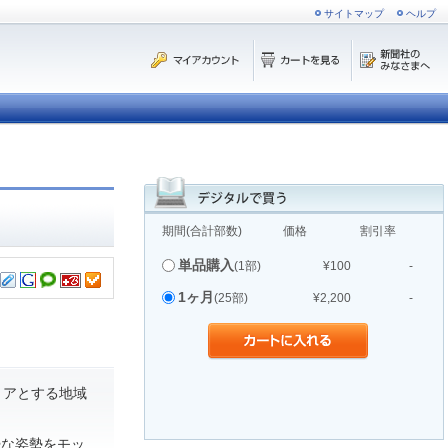
サイトマップ
ヘルプ
期間(合計部数)
価格
割引率
単品購入
(1部)
¥100
-
1ヶ月
(25部)
¥2,200
-
リアとする地域
摯な姿勢をモッ