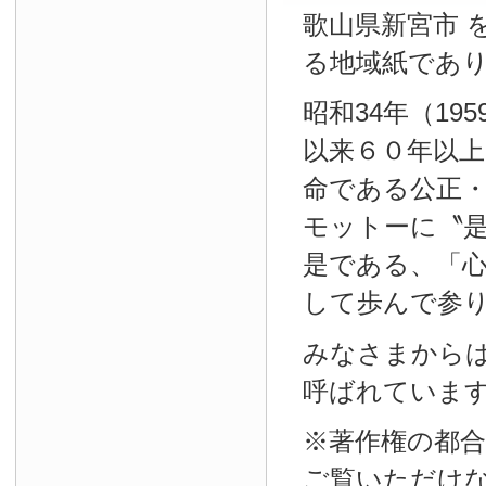
歌山県新宮市 
る地域紙であ
昭和34年（19
以来６０年以
命である公正
モットーに〝
是である、「
して歩んで参
みなさまから
呼ばれていま
※著作権の都
ご覧いただけ