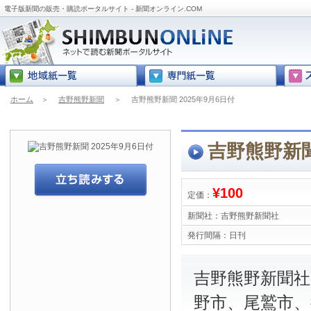
電子版新聞の販売・購読ポータルサイト - 新聞オンライン.COM
ホーム
＞
吉野熊野新聞
＞
吉野熊野新聞 2025年9月6日付
吉野熊野新聞
¥100
定価：
新聞社：
吉野熊野新聞社
発行間隔：
日刊
吉野熊野新聞社
野市、尾鷲市、