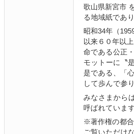
歌山県新宮市 
る地域紙であ
昭和34年（19
以来６０年以
命である公正
モットーに〝
是である、「
して歩んで参
みなさまから
呼ばれていま
※著作権の都
ご覧いただけ