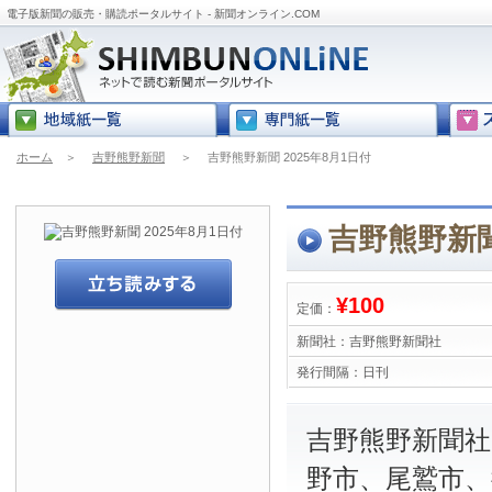
電子版新聞の販売・購読ポータルサイト - 新聞オンライン.COM
ホーム
＞
吉野熊野新聞
＞
吉野熊野新聞 2025年8月1日付
吉野熊野新聞
¥100
定価：
新聞社：
吉野熊野新聞社
発行間隔：
日刊
吉野熊野新聞社
野市、尾鷲市、