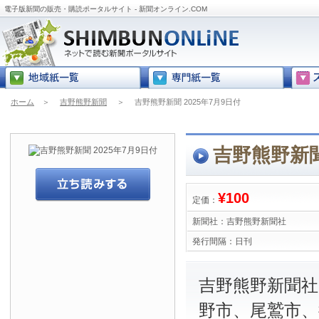
電子版新聞の販売・購読ポータルサイト - 新聞オンライン.COM
ホーム
＞
吉野熊野新聞
＞
吉野熊野新聞 2025年7月9日付
吉野熊野新聞
¥100
定価：
新聞社：
吉野熊野新聞社
発行間隔：
日刊
吉野熊野新聞社
野市、尾鷲市、