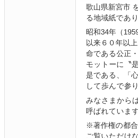
歌山県新宮市 
る地域紙であ
昭和34年（19
以来６０年以
命である公正
モットーに〝
是である、「
して歩んで参
みなさまから
呼ばれていま
※著作権の都
ご覧いただけ