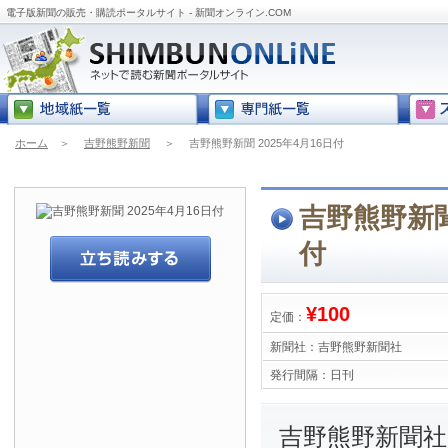
電子版新聞の販売・購読ポータルサイト - 新聞オンライン.COM
ホーム
＞
吉野熊野新聞
＞
吉野熊野新聞 2025年4月16日付
吉野熊野新聞 
付
¥100
定価：
新聞社：
吉野熊野新聞社
発行間隔：
日刊
吉野熊野新聞社