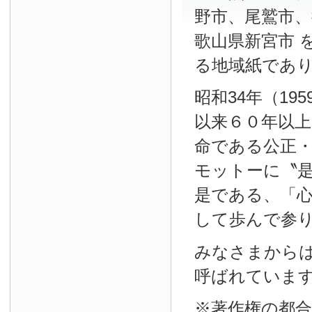
野市、尾鷲市、
歌山県新宮市 
る地域紙であ
昭和34年（19
以来６０年以
命である公正
モットーに〝
是である、「
して歩んで参
みなさまから
呼ばれていま
※著作権の都