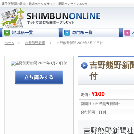
電子版新聞の販売・購読ポータルサイト - 新聞オンライン.COM
ホーム
＞
吉野熊野新聞
＞
吉野熊野新聞 2025年3月20日付
吉野熊野新聞 
付
¥100
定価：
新聞社：
吉野熊野新聞社
発行間隔：
日刊
吉野熊野新聞社