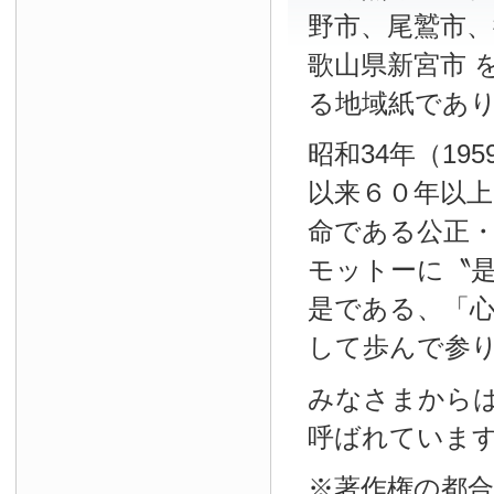
野市、尾鷲市、
歌山県新宮市 
る地域紙であ
昭和34年（19
以来６０年以
命である公正
モットーに〝
是である、「
して歩んで参
みなさまから
呼ばれていま
※著作権の都