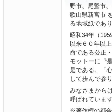
野市、尾鷲市、
歌山県新宮市 
る地域紙であ
昭和34年（19
以来６０年以
命である公正
モットーに〝
是である、「
して歩んで参
みなさまから
呼ばれていま
※著作権の都