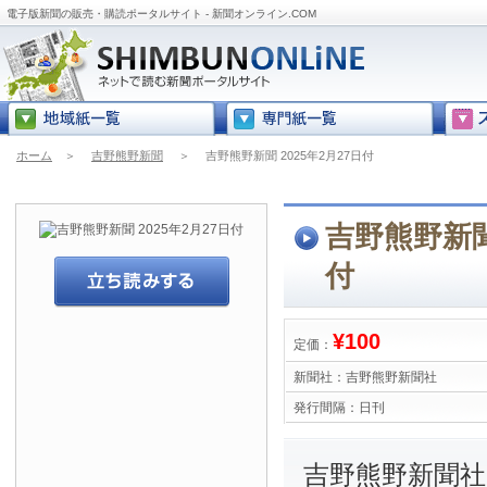
電子版新聞の販売・購読ポータルサイト - 新聞オンライン.COM
ホーム
＞
吉野熊野新聞
＞
吉野熊野新聞 2025年2月27日付
吉野熊野新聞 
付
¥100
定価：
新聞社：
吉野熊野新聞社
発行間隔：
日刊
吉野熊野新聞社