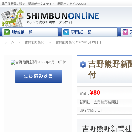
電子版新聞の販売・購読ポータルサイト - 新聞オンライン.COM
ホーム
＞
吉野熊野新聞
＞
吉野熊野新聞 2022年3月19日付
吉野熊野新聞 
付
¥80
定価：
新聞社：
吉野熊野新聞社
発行間隔：
日刊
吉野熊野新聞社