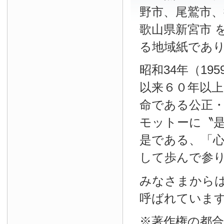
野市、尾鷲市、
歌山県新宮市 
る地域紙であ
昭和34年（19
以来６０年以
命である公正
モットーに〝
是である、「
して歩んで参
みなさまから
呼ばれていま
※著作権の都