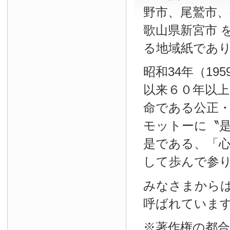
野市、尾鷲市、
歌山県新宮市 
る地域紙であ
昭和34年（19
以来６０年以
命である公正
モットーに〝
是である、「
して歩んで参
みなさまから
呼ばれていま
※著作権の都