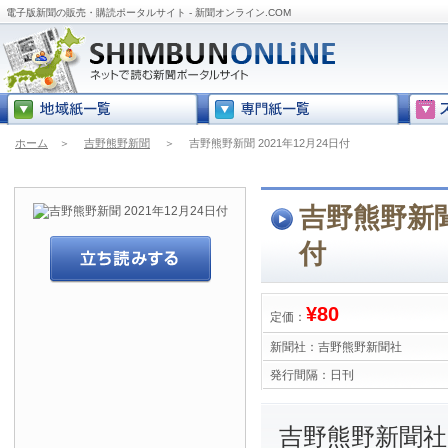
電子版新聞の販売・購読ポータルサイト - 新聞オンライン.COM
ホーム
＞
吉野熊野新聞
＞
吉野熊野新聞 2021年12月24日付
吉野熊野新聞 
付
¥80
定価：
新聞社：
吉野熊野新聞社
発行間隔：
日刊
吉野熊野新聞社