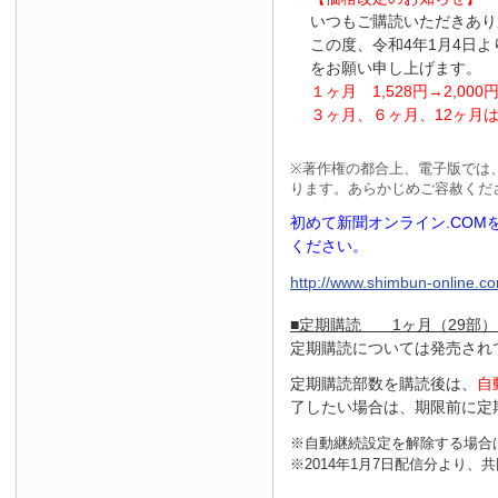
いつもご購読いただきあり
この度、令和4年1月4日
をお願い申し上げます。
１ヶ月
1
,
528
円
→2
,
000
３ヶ月、６ヶ月、
12
ヶ月
※
著作権の都合上、電子版では
ります。あらかじめご容赦くだ
初めて新聞オンライン.CO
ください。
http://www.shimbun-online.com
■定期購読 1ヶ月（29部）
定期購読については発売され
定期購読部数を購読後は、
自
了したい場合は、期限前に定
※自動継続設定を解除する場合
※2014年1月7日配信分より