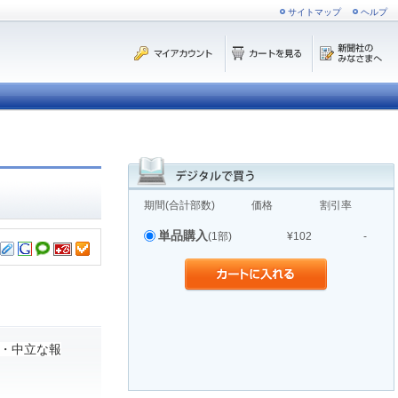
サイトマップ
ヘルプ
期間(合計部数)
価格
割引率
単品購入
(1部)
¥102
-
・中立な報