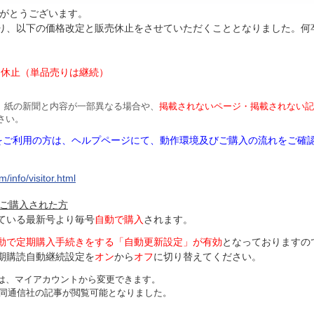
がとうございます。
より、以下の価格改定と販売休止をさせていただくこととなりました。何
円
は休止（単品売りは継続）
、紙の新聞と内容が一部異なる場合や、
掲載されないページ・掲載されない記
さい。
Mをご利用の方は、ヘルプページにて、動作環境及びご購入の流れをご確
/info/visitor.html
ご購入された方
ている最新号より毎号
自動で購入
されます。
動で定期購入手続きをする「自動更新設定」が
有効
となっておりますの
期購読自動継続設定を
オン
から
オフ
に切り替えてください。
は、マイアカウントから変更できます。
、共同通信社の記事が閲覧可能となりました。