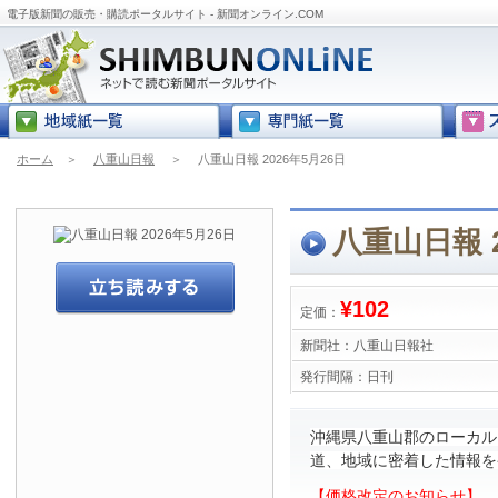
電子版新聞の販売・購読ポータルサイト - 新聞オンライン.COM
ホーム
＞
八重山日報
＞
八重山日報 2026年5月26日
八重山日報 2
¥102
定価：
新聞社：
八重山日報社
発行間隔：
日刊
沖縄県八重山郡のローカル
道、地域に密着した情報を
【価格改定のお知らせ】