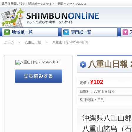
電子版新聞の販売・購読ポータルサイト - 新聞オンライン.COM
ホーム
＞
八重山日報
＞
八重山日報 2025年9月3日
八重山日報 2
¥102
定価：
新聞社：
八重山日報社
発行間隔：
日刊
沖縄県八重山
八重山諸島（石