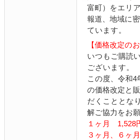
富町）をエリ
報道、地域に
ています。
【価格改定の
いつもご購読
ございます。
この度、令和4
の価格改定と
だくこととな
解ご協力をお
１ヶ月
1
,
528
３ヶ月、６ヶ