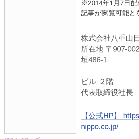
※2014年1月7
記事が閲覧可能と
株式会社八重山
所在地 〒
907-00
垣486-1
ＮＴＴ西
ビル ２階
代表取締役社長
【公式HP】 https:
nippo.co.jp/