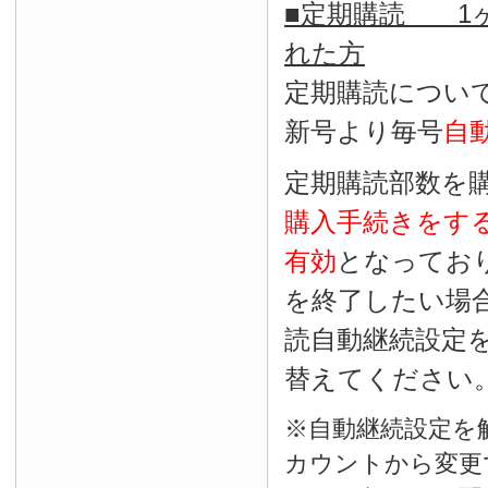
■定期購読 1ヶ
れた方
定期購読につい
新号より毎号
自
定期購読部数を
購入手続きをす
有効
となってお
を終了したい場
読自動継続設定
替えてください
※自動継続設定を
カウントから変更