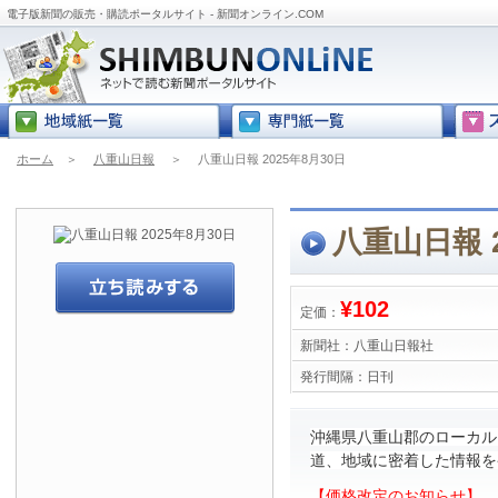
電子版新聞の販売・購読ポータルサイト - 新聞オンライン.COM
ホーム
＞
八重山日報
＞
八重山日報 2025年8月30日
八重山日報 2
¥102
定価：
新聞社：
八重山日報社
発行間隔：
日刊
沖縄県八重山郡のローカル
道、地域に密着した情報を
【価格改定のお知らせ】