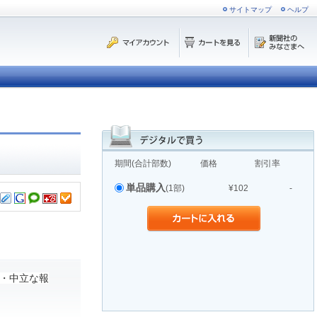
サイトマップ
ヘルプ
期間(合計部数)
価格
割引率
単品購入
(1部)
¥102
-
・中立な報