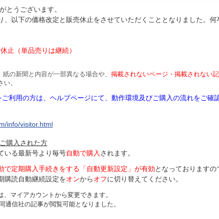
がとうございます。
より、以下の価格改定と販売休止をさせていただくこととなりました。何
円
は休止（単品売りは継続）
、紙の新聞と内容が一部異なる場合や、
掲載されないページ・掲載されない記
さい。
Mをご利用の方は、ヘルプページにて、動作環境及びご購入の流れをご確
/info/visitor.html
ご購入された方
ている最新号より毎号
自動で購入
されます。
動で定期購入手続きをする「自動更新設定」が
有効
となっておりますの
期購読自動継続設定を
オン
から
オフ
に切り替えてください。
は、マイアカウントから変更できます。
、共同通信社の記事が閲覧可能となりました。