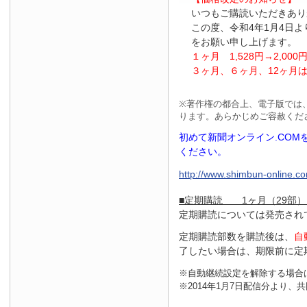
いつもご購読いただきあり
この度、令和4年1月4日
をお願い申し上げます。
１ヶ月
1
,
528
円
→2
,
000
３ヶ月、６ヶ月、
12
ヶ月
※
著作権の都合上、電子版では
ります。あらかじめご容赦くだ
初めて新聞オンライン.CO
ください。
http://www.shimbun-online.com
■定期購読 1ヶ月（29部）
定期購読については発売され
定期購読部数を購読後は、
自
了したい場合は、期限前に定
※自動継続設定を解除する場合
※2014年1月7日配信分より